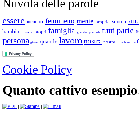
Nuvola delle parole
essere
an
fenomeno
mente
scuola
incontro
propria
parte
famiglia
tutti
s
bambini
propri
umana
grande
possibile
lavoro
persona
nostra
quando
f
nostro
condizione
giorno
Cookie Policy
Quanto cattivo esempio
|
|