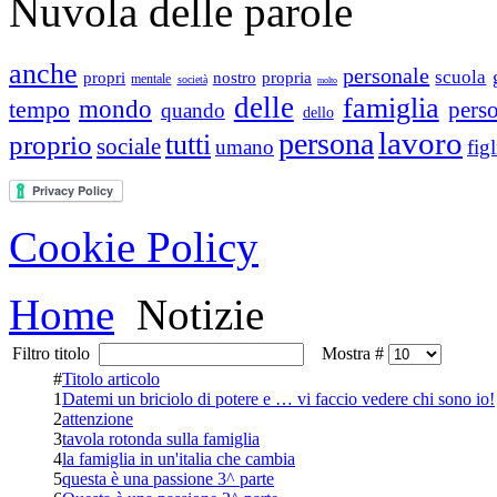
Nuvola delle parole
anche
personale
scuola
propri
nostro
propria
mentale
società
molto
delle
famiglia
tempo
mondo
pers
quando
dello
lavoro
persona
tutti
proprio
sociale
umano
figl
Cookie Policy
Home
Notizie
Filtro titolo
Mostra #
#
Titolo articolo
1
Datemi un briciolo di potere e … vi faccio vedere chi sono io!
2
attenzione
3
tavola rotonda sulla famiglia
4
la famiglia in un'italia che cambia
5
questa è una passione 3^ parte