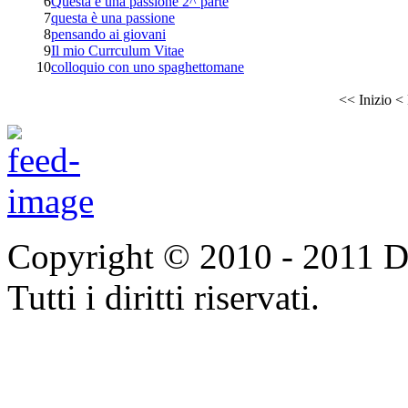
6
Questa è una passione 2^ parte
7
questa è una passione
8
pensando ai giovani
9
Il mio Currculum Vitae
10
colloquio con uno spaghettomane
<<
Inizio
<
Copyright © 2010 - 2011 Do
Tutti i diritti riservati.