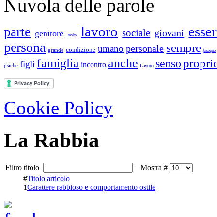
Nuvola delle parole
lavoro
esse
parte
sociale
giovani
genitore
molto
persona
sempre
personale
umano
condizione
grande
bisogno
famiglia
anche
propri
senso
figli
incontro
psiche
Lavoro
Cookie Policy
La Rabbia
Filtro titolo
Mostra #
#
Titolo articolo
1
Carattere rabbioso e comportamento ostile