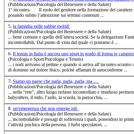
(Pubblicazioni/Psicologia del Benessere e della Salute)
1°
incontro
posando subito l’attenzione sui termini contenuti ...
5.
la famiglia nelle sabbie mobili
(Pubblicazioni/Psicologia del Benessere e della Salute)
... bene comune e quello dell’inte
incontro
llabili. Dal punto di vista dal quale ci poniamo è ...
6.
Il tennis in Italia è ancora uno sport in grado di forma re campio
(Psicologia e Sport/Psicologia e Tennis)
... i nodi arrivano al pettine e quando si arriva all’
incontro
-scontro 
di dominio sul dolore fisico, poiché affamati di autoconferme ...
7.
Siamo un paese che parla, parla, parla, ma …
(Pubblicazioni/Psicologia del Benessere e della Salute)
... nella “rete”, altro luogo nefasto
incontro
llato e insidioso permess
babysitters, il nido, l’asilo, la scuola, la parrocchia, ...
8.
un'emergenza che non emerge più
(Pubblicazioni/Psicologia del Benessere e della Salute)
...
incontro
llabile e presagi di sofferenza i quali, ponendosi in prim
l’attività psichica della persona. I furbi speculatori, ...