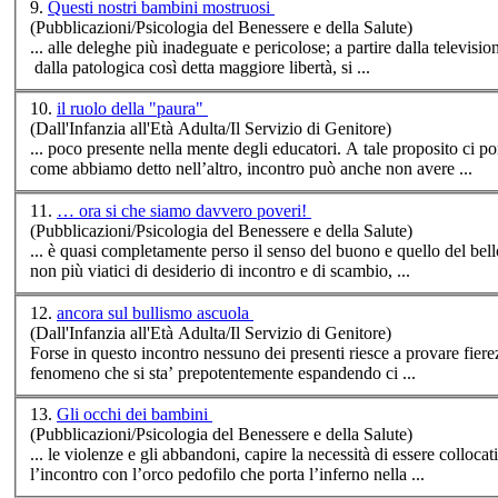
9.
Questi nostri bambini mostruosi
(Pubblicazioni/Psicologia del Benessere e della Salute)
... alle deleghe più inadeguate e pericolose; a partire dalla televisio
dalla patologica così detta maggiore libertà, si ...
10.
il ruolo della "paura"
(Dall'Infanzia all'Età Adulta/Il Servizio di Genitore)
... poco presente nella mente degli educatori. A tale proposito ci poniamo la domanda: che vuol dire per il bambino avere paura? Che vuol dire, se
come abbiamo detto nell’altro,
incontro
può anche non avere ...
11.
… ora si che siamo davvero poveri!
(Pubblicazioni/Psicologia del Benessere e della Salute)
... è quasi completamente perso il senso del buono e quello del bello
non più viatici di desiderio di
incontro
e di scambio, ...
12.
ancora sul bullismo ascuola
(Dall'Infanzia all'Età Adulta/Il Servizio di Genitore)
Forse in questo
incontro
nessuno dei presenti riesce a provare fiere
fenomeno che si sta’ prepotentemente espandendo ci ...
13.
Gli occhi dei bambini
(Pubblicazioni/Psicologia del Benessere e della Salute)
... le violenze e gli abbandoni, capire la necessità di essere colloca
l’
incontro
con l’orco pedofilo che porta l’inferno nella ...