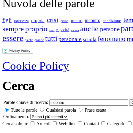
Nuvola delle parole
crisi
te
figli
incontro
propria
nostro
condizione
esperienza
giorno
par
anche
sempre
proprio
persone
capacità
società
paura
essere
tutti
fenomeno
m
personale
scuola
psiche
grande
Cookie Policy
Cerca
Parole chiave di ricerca:
Tutte le parole
Qualsiasi parola
Frase esatta
Ordinamento:
Cerca solo in:
Articoli
Web link
Contatti
Categorie