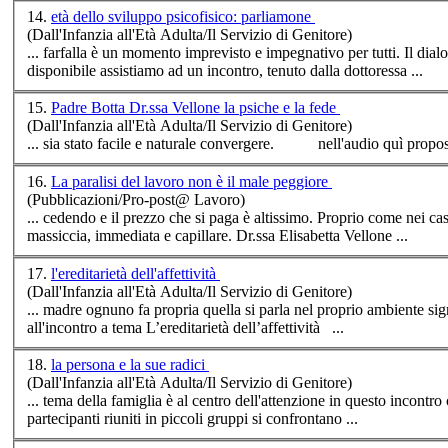
14.
età dello sviluppo psicofisico: parliamone
(Dall'Infanzia all'Età Adulta/Il Servizio di Genitore)
... farfalla è un momento imprevisto e impegnativo per tutti. Il dial
disponibile assistiamo ad un
incontro
, tenuto dalla dottoressa ...
15.
Padre Botta Dr.ssa Vellone la psiche e la fede
(Dall'Infanzia all'Età Adulta/Il Servizio di Genitore)
... sia stato facile e naturale convergere. nell'audi
16.
La paralisi del lavoro non è il male peggiore
(Pubblicazioni/Pro-post@ Lavoro)
... cedendo e il prezzo che si paga è altissimo. Proprio come nei ca
massiccia, immediata e capillare. Dr.ssa Elisabetta Vellone ...
17.
l'ereditarietà dell'affettività
(Dall'Infanzia all'Età Adulta/Il Servizio di Genitore)
... madre ognuno fa propria quella si parla nel proprio ambiente signif
all'
incontro
a tema L’ereditarietà dell’affettività ...
18.
la persona e la sue radici
(Dall'Infanzia all'Età Adulta/Il Servizio di Genitore)
... tema della famiglia è al centro dell'attenzione in questo
incontro
c
partecipanti riuniti in piccoli gruppi si confrontano ...